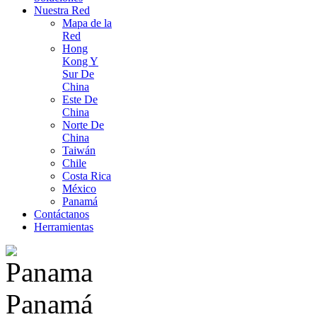
Nuestra Red
Mapa de la
Red
Hong
Kong Y
Sur De
China
Este De
China
Norte De
China
Taiwán
Chile
Costa Rica
México
Panamá
Contáctanos
Herramientas
Panamá